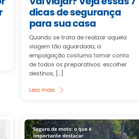
or
Vai viajar? Veja essas 7
r
dicas de segurança
para sua casa
e
Quando se trata de realizar aquela
viagem tão aguardada, a
empolgação costuma tomar conta
de todos os preparativos: escolher
destinos, […]
Leia mais