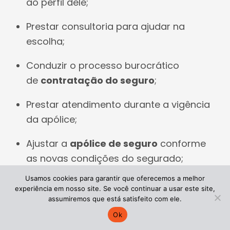
ao perfil dele;
Prestar consultoria para ajudar na
escolha;
Conduzir o processo burocrático
de
contratação do seguro
;
Prestar atendimento durante a vigência
da apólice;
Ajustar a
apólice de seguro
conforme
as novas condições do segurado;
Usamos cookies para garantir que oferecemos a melhor
Representar o segurado em caso
experiência em nosso site. Se você continuar a usar este site,
de
execução do seguro
.
assumiremos que está satisfeito com ele.
Ok
Como podemos observar, a
atuação da