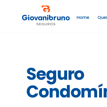
Skip
to
content
Home
Que
Seguro
Condomí