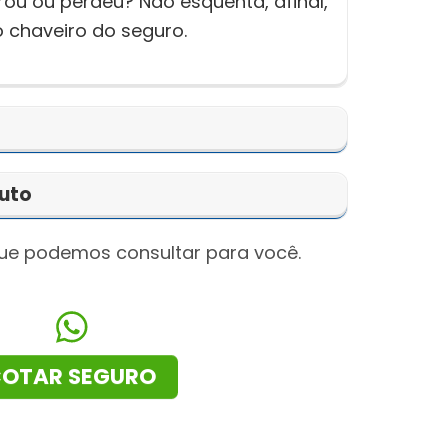
u ou perdeu? Não esquenta, afinal,
 chaveiro do seguro.
tuto
que podemos consultar para você.
OTAR SEGURO