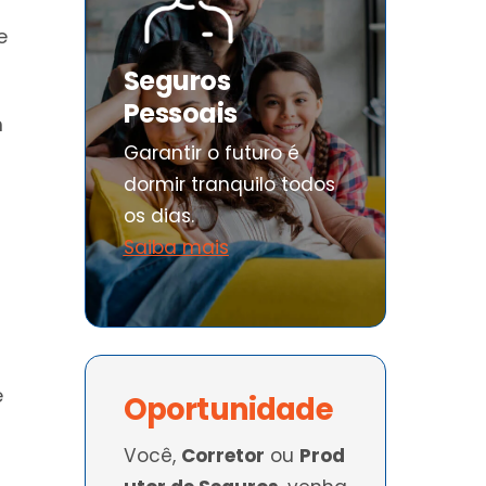
e
Seguros
Pessoais
m
Garantir o futuro é
dormir tranquilo todos
os dias.
Saiba mais
e
Oportunidade
Você,
Corretor
ou
Prod