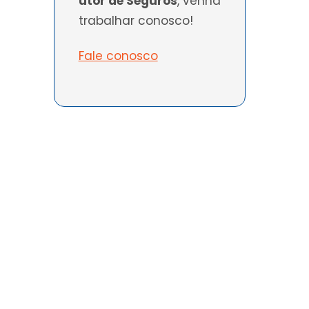
utor de Seguros
, venha
l
trabalhar conosco!
Fale conosco